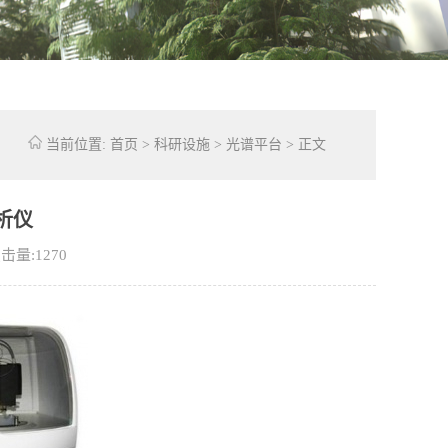
当前位置:
首页
>
科研设施
>
光谱平台
> 正文
析仪
击量:
1270