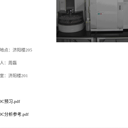
地点：济阳楼205
人：周磊
室：济阳楼201
OC预习.pdf
OC分析参考.pdf