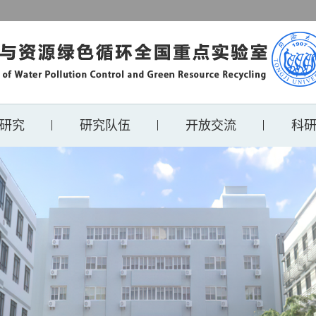
研究
研究队伍
开放交流
科