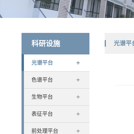
科研设施
光谱平
光谱平台
色谱平台
生物平台
表征平台
前处理平台