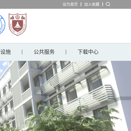
设为首页
加入收藏
研设施
公共服务
下载中心