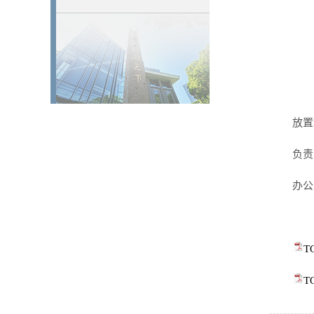
放置
负责
办公
T
T