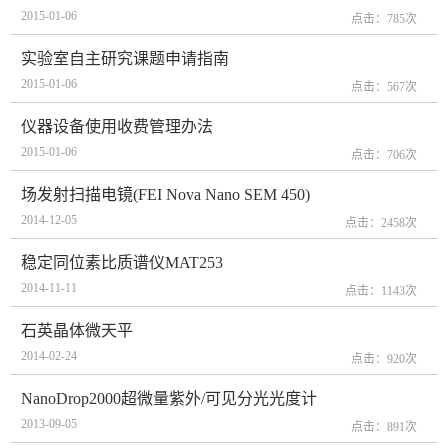
2015-01-06
点击：
785
次
实验室自主研究课题申请指南
2015-01-06
点击：
567
次
仪器设备使用收费管理办法
2015-01-06
点击：
706
次
场发射扫描电镜(FEI Nova Nano SEM 450)
2014-12-05
点击：
2458
次
稳定同位素比质谱仪MAT253
2014-11-11
点击：
1143
次
石英晶体微天平
2014-02-24
点击：
920
次
NanoDrop2000超微量紫外/可见分光光度计
2013-09-05
点击：
891
次